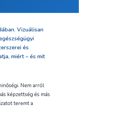
odában. Vizuálisan
 egészségügyi
zerszerei és
ja, miért – és mit
minőségi. Nem arról
más képzettség és más
ázatot teremt a