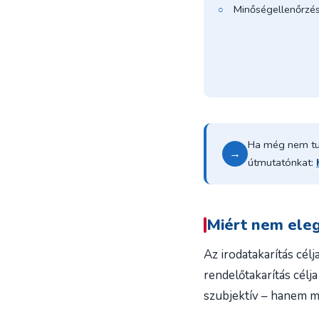
Minőségellenőrzés:
Ha még nem tudj
→
útmutatónkat:
Miért nem eleg
Az irodatakarítás célj
rendelőtakarítás célj
szubjektív – hanem mi