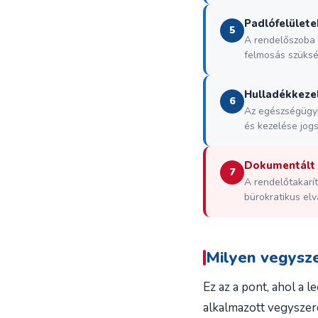
Padlófelülete
5
A rendelőszoba 
felmosás szüksé
Hulladékkezel
6
Az egészségügyi 
és kezelése jogs
Dokumentált e
7
A rendelőtakarít
bürokratikus elv
Milyen vegysze
Ez az a pont, ahol a l
alkalmazott vegyszer