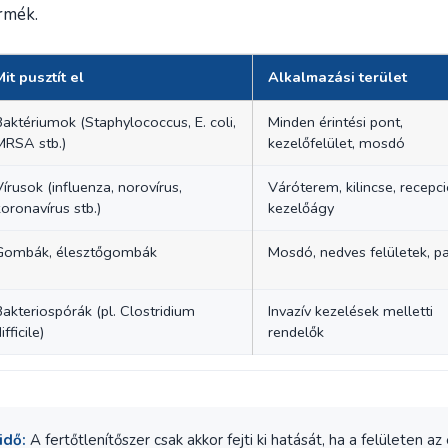
ermék.
Mit pusztít el
Alkalmazási terület
Baktériumok (Staphylococcus, E. coli,
Minden érintési pont,
MRSA stb.)
kezelőfelület, mosdó
Vírusok (influenza, norovírus,
Váróterem, kilincse, recepci
koronavírus stb.)
kezelőágy
Gombák, élesztőgombák
Mosdó, nedves felületek, p
Bakteriospórák (pl. Clostridium
Invazív kezelések melletti
ifficile)
rendelők
idő:
A fertőtlenítőszer csak akkor fejti ki hatását, ha a felületen az