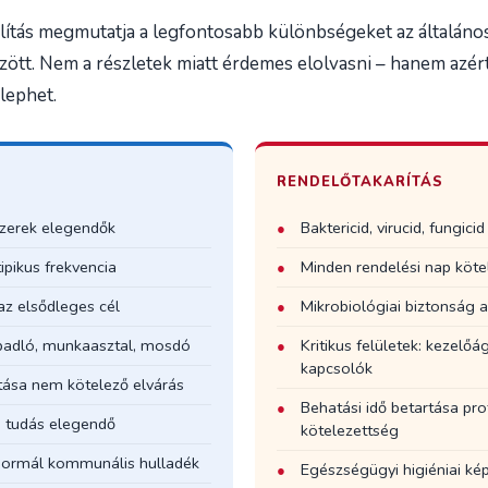
lítás megmutatja a legfontosabb különbségeket az általán
ött. Nem a részletek miatt érdemes elolvasni – hanem azért
lephet.
RENDELŐTAKARÍTÁS
szerek elegendők
Baktericid, virucid, fungici
ipikus frekvencia
Minden rendelési nap kötel
 az elsődleges cél
Mikrobiológiai biztonság a
: padló, munkaasztal, mosdó
Kritikus felületek: kezelőág
kapcsolók
rtása nem kötelező elvárás
Behatási idő betartása prot
i tudás elegendő
kötelezettség
normál kommunális hulladék
Egészségügyi higiéniai ké