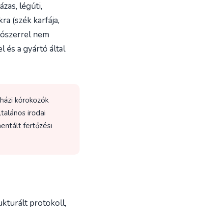
zas, légúti,
a (szék karfája,
ítószerrel nem
 és a gyártó által
házi kórokozók
alános irodai
entált fertőzési
kturált protokoll,