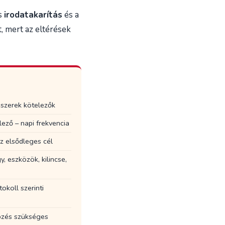
os
irodatakarítás
és a
, mert az eltérések
d szerek kötelezők
ező – napi frekvencia
z elsődleges cél
y, eszközök, kilincse,
okoll szerinti
pzés szükséges