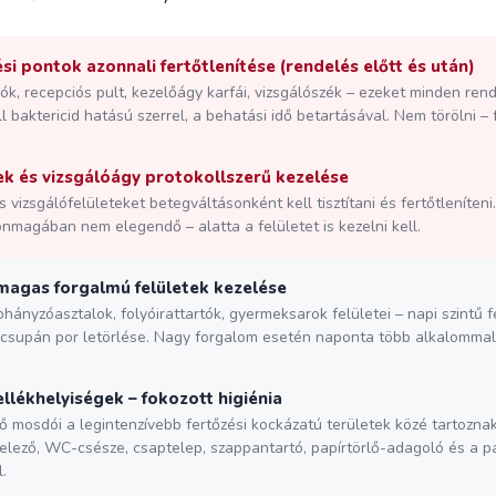
ési pontok azonnali fertőtlenítése (rendelés előtt és után)
lók, recepciós pult, kezelőágy karfái, vizsgálószék – ezeket minden ren
ll baktericid hatású szerrel, a behatási idő betartásával. Nem törölni – f
ek és vizsgálóágy protokollszerű kezelése
 vizsgálófelületeket betegváltásonként kell tisztítani és fertőtleníteni
 önmagában nem elegendő – alatta a felületet is kezelni kell.
magas forgalmú felületek kezelése
ohányzóasztalok, folyóirattartók, gyermeksarok felületei – napi szintű f
csupán por letörlése. Nagy forgalom esetén naponta több alkalommal i
lékhelyiségek – fokozott higiénia
ő mosdói a legintenzívebb fertőzési kockázatú területek közé tartoznak
telező, WC-csésze, csaptelep, szappantartó, papírtörlő-adagoló és a pa
.