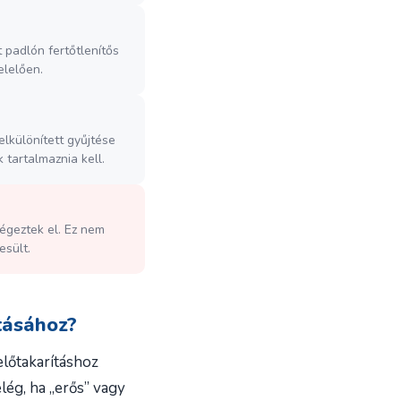
 padlón fertőtlenítős
elelően.
elkülönített gyűjtése
 tartalmaznia kell.
végeztek el. Ez nem
esült.
tásához?
delőtakarításhoz
ég, ha „erős” vagy