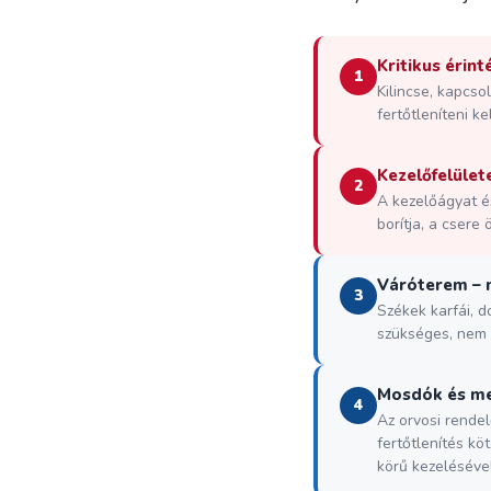
Kritikus érint
1
Kilincse, kapcso
fertőtleníteni ke
Kezelőfelület
2
A kezelőágyat és
borítja, a csere
Váróterem – 
3
Székek karfái, d
szükséges, nem 
Mosdók és mel
4
Az orvosi rendel
fertőtlenítés kö
körű kezelésével