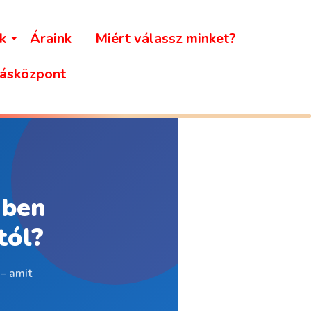
k
Áraink
Miért válassz minket?
ásközpont
iben
tól?
 – amit