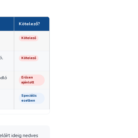
Kötelező?
Kötelező
ó,
Kötelező
adló
Erősen
ajánlott
Speciális
esetben
 előírt ideig nedves