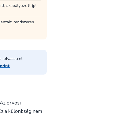
tt, szabályozott (pl.
entált, rendszeres
, olvassa el
erint
 Az orvosi
. Ez a különbség nem