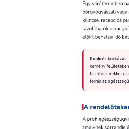
Egy váróteremben napo
bőrgyógyászati vagy e
kilincse, recepciós pu
távolíthatók el megbí
előírt behatási idő bet
Konkrét kockázat:
kemény felületeken
tisztítószerekkel e
forrás az egészségü
A rendelőtakar
A profi egészségügyi
amelynek sorrendje és