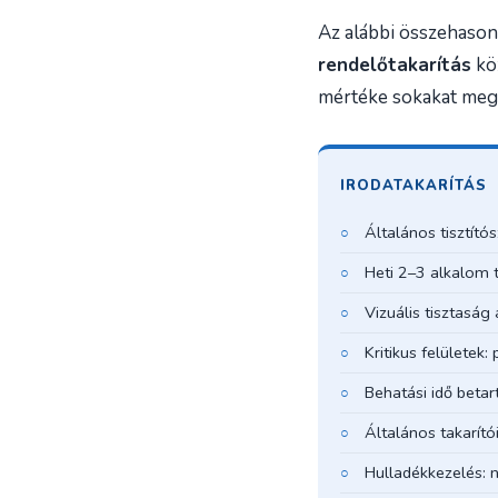
Az alábbi összehason
rendelőtakarítás
köz
mértéke sokakat meg
IRODATAKARÍTÁS
Általános tisztító
Heti 2–3 alkalom t
Vizuális tisztaság
Kritikus felületek
Behatási idő beta
Általános takarító
Hulladékkezelés: 