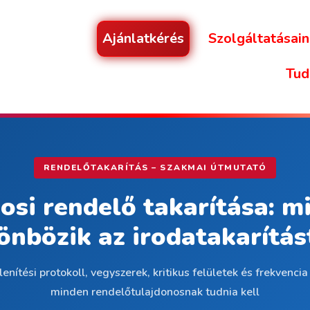
Ajánlatkérés
Szolgáltatásain
Tud
RENDELŐTAKARÍTÁS – SZAKMAI ÚTMUTATÓ
osi rendelő takarítása: m
önbözik az irodatakarítás
lenítési protokoll, vegyszerek, kritikus felületek és frekvencia
minden rendelőtulajdonosnak tudnia kell