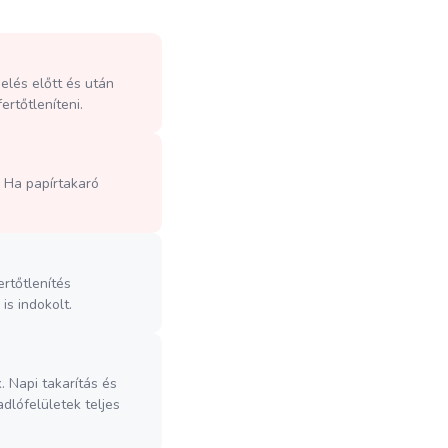
delés előtt és után
ertőtleníteni.
. Ha papírtakaró
ertőtlenítés
s indokolt.
. Napi takarítás és
dlófelületek teljes