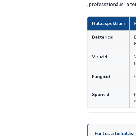
„professzionális” a t
Hatásspektrum
Baktericid
Virucid
Fungicid
Sporicid
d
Fontos a behatási 