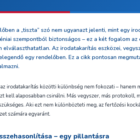
lőben a „tiszta” szó nem ugyanazt jelenti, mint egy ir
iéniai szempontból biztonságos – ez a két fogalom az
 elválaszthatatlan. Az irodatakarítás eszközei, vegys
elegendő egy rendelőben. Ez a cikk pontosan megmutat
almazni.
 az irodatakarítás közötti különbség nem fokozati – hanem 
zt kell alaposabban csinálni. Más vegyszer, más protokoll, 
szükséges. Aki ezt nem különbözteti meg, az fertőzési kock
zet számára egyaránt.
összehasonlítása – egy pillantásra