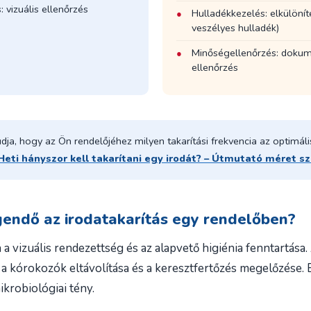
 vizuális ellenőrzés
Hulladékkezelés: elkülöníte
veszélyes hulladék)
Minőségellenőrzés: dokum
ellenőrzés
a, hogy az Ön rendelőjéhez milyen takarítási frekvencia az optimális
Heti hányszor kell takarítani egy irodát? – Útmutató méret sz
endő az irodatakarítás egy rendelőben?
a a vizuális rendezettség és az alapvető higiénia fenntartása.
a a kórokozók eltávolítása és a keresztfertőzés megelőzése
krobiológiai tény.