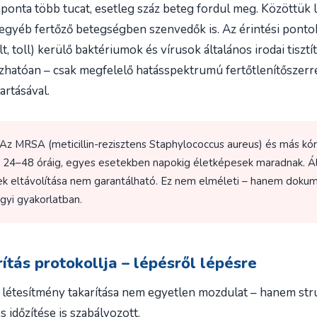
nta több tucat, esetleg száz beteg fordul meg. Közöttük lá
gyéb fertőző betegségben szenvedők is. Az érintési pontokr
lt, toll) kerülő baktériumok és vírusok általános irodai tiszt
zhatóan – csak megfelelő hatásspektrumú fertőtlenítőszerrel
artásával.
Az MRSA (meticillin-rezisztens Staphylococcus aureus) és más kór
 24–48 óráig, egyes esetekben napokig életképesek maradnak. Ált
zek eltávolítása nem garantálható. Ez nem elméleti – hanem dokum
gyi gyakorlatban.
ítás protokollja – lépésről lépésre
 létesítmény takarítása nem egyetlen mozdulat – hanem stru
 időzítése is szabályozott.