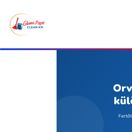
Orv
kül
Fertőt