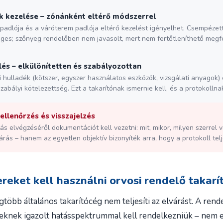
k kezelése – zónánként eltérő módszerrel
padlója és a váróterem padlója eltérő kezelést igényelhet. Csempézett
ges; szőnyeg rendelőben nem javasolt, mert nem fertőtleníthető megf
és – elkülönítetten és szabályozottan
hulladék (kötszer, egyszer használatos eszközök, vizsgálati anyagok) 
zabályi kötelezettség. Ezt a takarítónak ismernie kell, és a protokollnak
llenőrzés és visszajelzés
ás elvégzéséről dokumentációt kell vezetni: mit, mikor, milyen szerrel 
árás – hanem az egyetlen objektív bizonyíték arra, hogy a protokoll telj
reket kell használni orvosi rendelő takarí
egtöbb általános takarítócég nem teljesíti az elvárást. A ren
eknek igazolt hatásspektrummal kell rendelkezniük – nem el